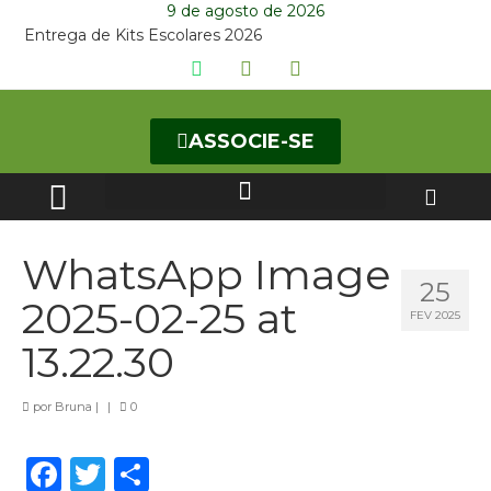
9 de agosto de 2026
Entrega de Kits Escolares 2026
ASSOCIE-SE
CURSOS DE ESPECIALIZAÇÃO
WhatsApp Image
25
2025-02-25 at
FEV 2025
13.22.30
por
Bruna
|
|
0
Facebook
Twitter
Share