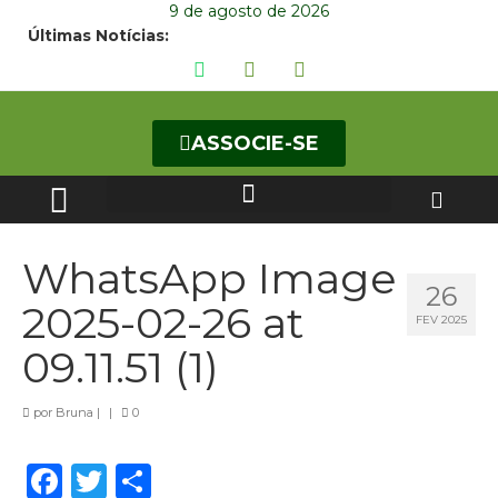
9 de agosto de 2026
Últimas Notícias:
ASSOCIE-SE
CURSOS DE ESPECIALIZAÇÃO
WhatsApp Image
26
2025-02-26 at
FEV 2025
09.11.51 (1)
por
Bruna
|
|
0
Facebook
Twitter
Share