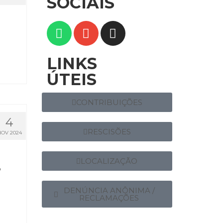
SOCIAIS
LINKS
ÚTEIS
CONTRIBUIÇÕES
4
RESCISÕES
NOV 2024
,
LOCALIZAÇÃO
DENÚNCIA ANÔNIMA /
RECLAMAÇÕES